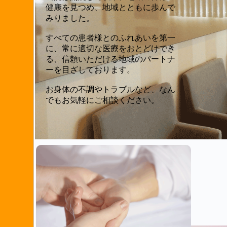
健康を見つめ、地域とともに歩んで
みりました。
すべての患者様とのふれあいを第一
に、常に適切な医療をおとどけでき
る、信頼いただける地域のパートナ
ーを目ざしております。
お身体の不調やトラブルなど、なん
でもお気軽にご相談ください。
施設紹介
当院の各施設のご紹
介です。ご来院の際
はご覧ください。
詳しくはこちら