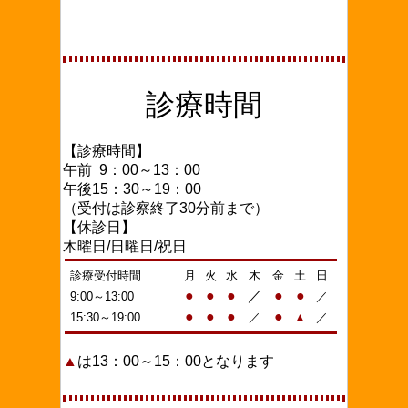
診療時間
【診療時間】
午前 9：00～13：00
午後15：30～19：00
（受付は診察終了30分前まで）
【休診日】
木曜日/日曜日/祝日
診療受付時間
月
火
水
木
金
土
日
●
●
●
／
●
●
9:00～13:00
／
●
●
●
●
15:30～19:00
／
▲
／
▲
は13：00～15：00となります