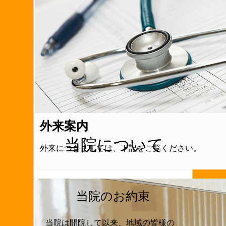
外来案内
当院について
外来につきましては、下記をご覧ください。
当院のお約束
当院は開院して以来、地域の皆様の