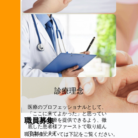
診療理念
医療のプロフェッショナルとして、
「ここに来てよかった」と思ってい
職員募集
ただける診療を提供できるよう、徹
底した患者様ファーストで取り組ん
でまいります。
職員募集については下記をご覧ください。